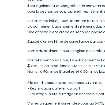
et la nuit.
Il est également envisageable de convertir c
pour la gestion de sa propre entreprise (entr
Le bâtiment initial, 100% structure béton, a
cloisonnement/agencement intérieur adaptab
Une annexe a été créée en seconde phase à l
Equipé d'un système de surveillance par cam
Vente du bâtiment sous le régime des droits
Parfaitement bien situé, l'emplacement est de
à 500m de la Nationale 4 (Assesse), à 5min d
Namur, à 40min de Bruxelles et à 50min du L
Elle est disposée avec les pièces suivantes :
- Rez : magasin, atelier, carport
- 1er étage : suite du magasin accessible pa
Visites uniquement sur rendez-vous au
0475/