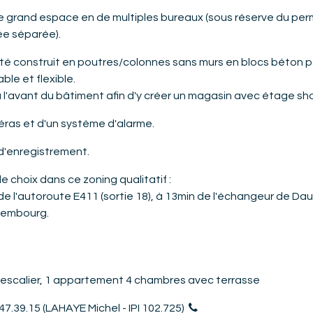
e grand espace en de multiples bureaux (sous réserve du perm
ée séparée).
 été construit en poutres/colonnes sans murs en blocs béton 
le et flexible.
'avant du bâtiment afin d'y créer un magasin avec étage show
éras et d'un système d'alarme.
 d'enregistrement.
 choix dans ce zoning qualitatif :
e l'autoroute E411 (sortie 18), à 13min de l'échangeur de Daus
uxembourg.
r escalier, 1 appartement 4 chambres avec terrasse
47.39.15
(LAHAYE Michel - IPI 102.725)