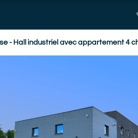
technique
Services complémentaires
e - Hall industriel avec appartement 4 ch