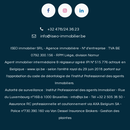
+32 478/24.36.23
info@iseo-immobilier.be
ISEO immobilier SRL - Agence immobilière - N° d'entreprise : TVA BE
0792.300.156 - RPM Liège, division Namur
Agent immobilier
intermédiaire & régisseur agréé IPI N° 515.776 octroyé en
Belgique -
www.ipi.be
- selon l'arrêté royal du 29 juin 2018 portant sur
l'approbation du
code de déontologie
de l'Institut Professionnel des agents
Immobiliers.
Autorité de surveillance : Institut Professionnel des agents Immobilier - Rue
du Luxembourg n°16B à 1000 Bruxelles -
info@ipi.be
- Tél +32 2 505 38 50 -
Assurance RC professionnelle et cautionnement via AXA Belgium SA -
Police n°730.390.160 via Van Dessel Insurance Brokers -
Gestion des
plaintes