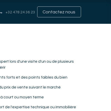
Contactez nous
+32 478 24 36 23
 de Section
t lors d'une visite d'un ou de plusieurs
rir
ts forts et des points faibles du bien
 du prix de vente suivant le marché
à court ou moyen terme
ort de l'expertise technique ou immobilière