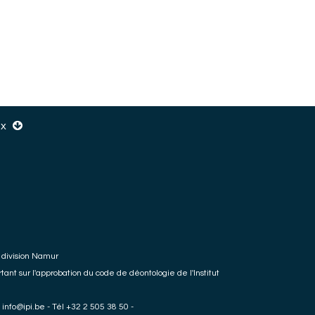
aux
 division Namur
rtant sur l'approbation du
code de déontologie
de l'Institut
-
info@ipi.be
- Tél +32 2 505 38 50 -